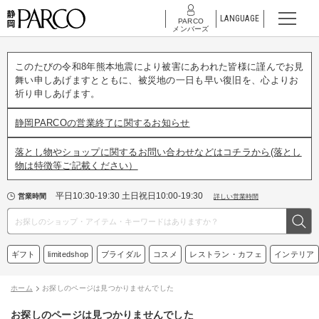
LANGUAGE
PARCO
メンバーズ
このたびの令和8年熊本地震により被害にあわれた皆様に謹んでお見
舞い申しあげますとともに、被災地の一日も早い復旧を、心よりお
祈り申しあげます。
静岡PARCOの営業終了に関するお知らせ
落とし物やショップに関するお問い合わせなどはコチラから(落とし
物は特徴等ご記載ください）
平日10:30-19:30 土日祝日10:00-19:30
営業時間
詳しい営業時間
ギフト
limitedshop
ブライダル
コスメ
レストラン・カフェ
インテリア
ホーム
お探しのページは見つかりませんでした
お探しのページは見つかりませんでした