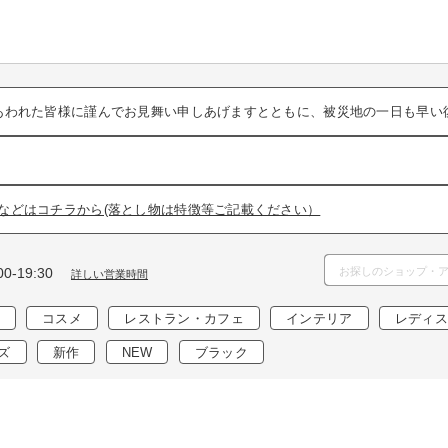
あわれた皆様に謹んでお見舞い申しあげますとともに、被災地の一日も早い
などはコチラから(落とし物は特徴等ご記載ください）
0-19:30
詳しい営業時間
コスメ
レストラン・カフェ
インテリア
レディス
ズ
新作
NEW
ブラック