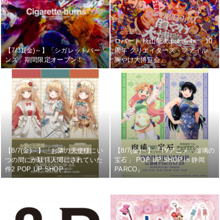
ロバート 秋山竜次 presents 「10
【7/31(金)～】「シガレットバー
周年 クリエイターズ・ファイル
ンズ」期間限定オープン！
胸やけ大博覧会」
【8/7(金)～】「お隣の天使様にい
【8/7(金)～】『TVアニメ「瑠璃の
つの間にか駄目人間にされていた
宝石」 POP UP SHOP in 静岡
件2 POP UP SHOP」
PARCO』