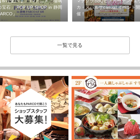
【8/7(金)～】『TVアニメ「瑠璃
マチソラBBQビアガーデン×エ
の宝石」 POP UP SHOP in 静岡
カ・スパルサcasual イベント
PARCO』
催！
一覧で見る