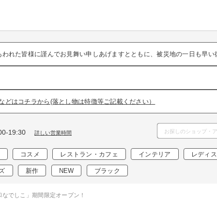
あわれた皆様に謹んでお見舞い申しあげますとともに、被災地の一日も早い
などはコチラから(落とし物は特徴等ご記載ください）
0-19:30
詳しい営業時間
コスメ
レストラン・カフェ
インテリア
レディス
ズ
新作
NEW
ブラック
】「和なでしこ」期間限定オープン！