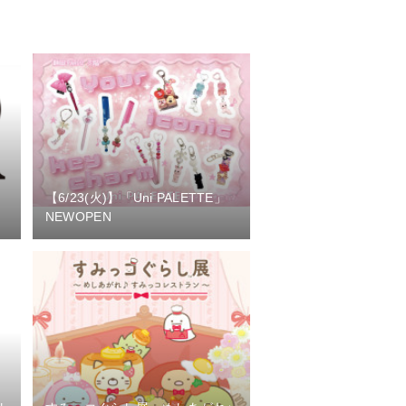
【6/23(火)】「Uni PALETTE」
NEWOPEN