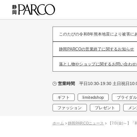
このたびの令和8年熊本地震により被害に
静岡PARCOの営業終了に関するお知らせ
落とし物やショップに関するお問い合わせ
平日10:30-19:30 土日祝日10:0
営業時間
ギフト
limitedshop
ブライダル
ファッション
プレゼント
メン
ホーム
静岡PARCOニュース
【7/3(金)～