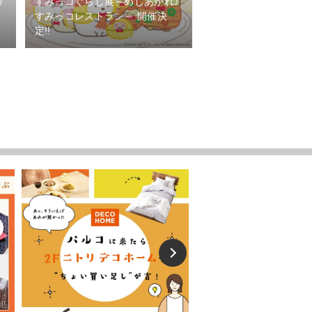
リ
すみっコぐらし展～めしあがれ♪
開
すみっコレストラン～ 開催決
定!!