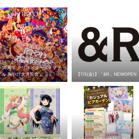
ロバート 秋山竜次 presents
「10周年 クリエイターズ・ファ
イル 胸やけ大博覧会」
【7/3(金)】「&R」NEWOPEN