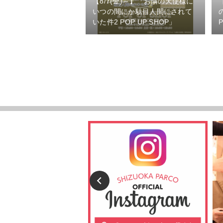
【8/7(金)～】「お隣の天使様に
いつの間にか駄目人間にされて
いた件2 POP UP SHOP」