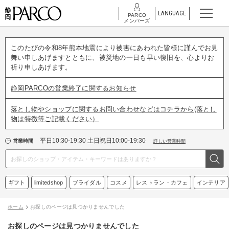
LANGUAGE
PARCO
メンバーズ
このたびの令和8年熊本地震により被害にあわれた皆様に謹んでお見
舞い申しあげますとともに、被災地の一日も早い復旧を、心よりお
祈り申しあげます。
静岡PARCOの営業終了に関するお知らせ
落とし物やショップに関するお問い合わせなどはコチラから(落とし
物は特徴等ご記載ください）
平日10:30-19:30 土日祝日10:00-19:30
営業時間
詳しい営業時間
ギフト
limitedshop
ブライダル
コスメ
レストラン・カフェ
インテリア
ホーム
お探しのページは見つかりませんでした
お探しのページは見つかりませんでした