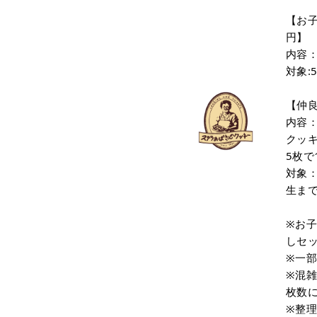
【お子
円】
内容：
対象:
【仲
内容
クッ
5枚で1
対象：
生まで
※お
しセッ
※一
※混
枚数
※整