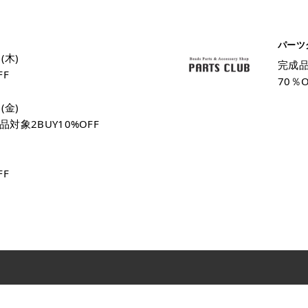
パーツ
5(木)
完成品
FF
70％O
1(金)
対象2BUY10%OFF
FF