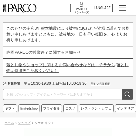
LANGUAGE
PARCO
メンバーズ
このたびの令和8年熊本地震により被害にあわれた皆様に謹んでお見
舞い申しあげますとともに、被災地の一日も早い復旧を、心よりお
祈り申しあげます。
静岡PARCOの営業終了に関するお知らせ
落とし物やショップに関するお問い合わせなどはコチラから(落とし
物は特徴等ご記載ください）
平日10:30-19:30 土日祝日10:00-19:30
営業時間
詳しい営業時間
ギフト
limitedshop
ブライダル
コスメ
レストラン・カフェ
インテリア
ホーム
ショップ
タケオ キクチ