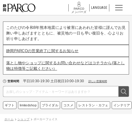
LANGUAGE
PARCO
メンバーズ
このたびの令和8年熊本地震により被害にあわれた皆様に謹んでお見
舞い申しあげますとともに、被災地の一日も早い復旧を、心よりお
祈り申しあげます。
静岡PARCOの営業終了に関するお知らせ
落とし物やショップに関するお問い合わせなどはコチラから(落とし
物は特徴等ご記載ください）
平日10:30-19:30 土日祝日10:00-19:30
営業時間
詳しい営業時間
ギフト
limitedshop
ブライダル
コスメ
レストラン・カフェ
インテリア
ホーム
ショップ
ポーカーフェイス