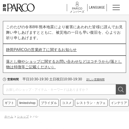
LANGUAGE
PARCO
メンバーズ
このたびの令和8年熊本地震により被害にあわれた皆様に謹んでお見
舞い申しあげますとともに、被災地の一日も早い復旧を、心よりお
祈り申しあげます。
静岡PARCOの営業終了に関するお知らせ
落とし物やショップに関するお問い合わせなどはコチラから(落とし
物は特徴等ご記載ください）
平日10:30-19:30 土日祝日10:00-19:30
営業時間
詳しい営業時間
ギフト
limitedshop
ブライダル
コスメ
レストラン・カフェ
インテリア
ホーム
ショップ
ハレ