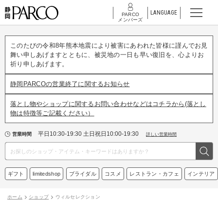
LANGUAGE
PARCO
メンバーズ
このたびの令和8年熊本地震により被害にあわれた皆様に謹んでお見
舞い申しあげますとともに、被災地の一日も早い復旧を、心よりお
祈り申しあげます。
静岡PARCOの営業終了に関するお知らせ
落とし物やショップに関するお問い合わせなどはコチラから(落とし
物は特徴等ご記載ください）
平日10:30-19:30 土日祝日10:00-19:30
営業時間
詳しい営業時間
ギフト
limitedshop
ブライダル
コスメ
レストラン・カフェ
インテリア
ホーム
ショップ
ウィルセレクション