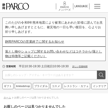
LANGUAGE
PARCO
メンバーズ
このたびの令和8年熊本地震により被害にあわれた皆様に謹んでお見
舞い申しあげますとともに、被災地の一日も早い復旧を、心よりお
祈り申しあげます。
静岡PARCOの営業終了に関するお知らせ
落とし物やショップに関するお問い合わせなどはコチラから(落とし
物は特徴等ご記載ください）
平日10:30-19:30 土日祝日10:00-19:30
営業時間
詳しい営業時間
ギフト
limitedshop
ブライダル
コスメ
レストラン・カフェ
インテリア
ホーム
お探しのページは見つかりませんでした
お探しのページは見つかりませんでした