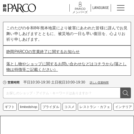
LANGUAGE
PARCO
メンバーズ
このたびの令和8年熊本地震により被害にあわれた皆様に謹んでお見
舞い申しあげますとともに、被災地の一日も早い復旧を、心よりお
祈り申しあげます。
静岡PARCOの営業終了に関するお知らせ
落とし物やショップに関するお問い合わせなどはコチラから(落とし
物は特徴等ご記載ください）
平日10:30-19:30 土日祝日10:00-19:30
営業時間
詳しい営業時間
ギフト
limitedshop
ブライダル
コスメ
レストラン・カフェ
インテリア