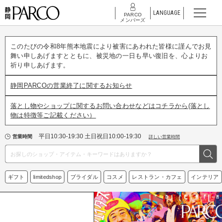
LANGUAGE
PARCO
メンバーズ
このたびの令和8年熊本地震により被害にあわれた皆様に謹んでお見
舞い申しあげますとともに、被災地の一日も早い復旧を、心よりお
祈り申しあげます。
静岡PARCOの営業終了に関するお知らせ
落とし物やショップに関するお問い合わせなどはコチラから(落とし
物は特徴等ご記載ください）
平日10:30-19:30 土日祝日10:00-19:30
営業時間
詳しい営業時間
ギフト
limitedshop
ブライダル
コスメ
レストラン・カフェ
インテリア