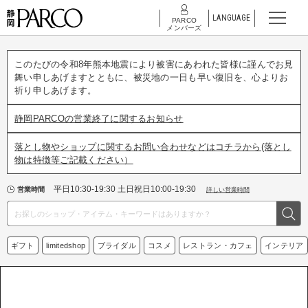
LANGUAGE
PARCO
メンバーズ
このたびの令和8年熊本地震により被害にあわれた皆様に謹んでお見
舞い申しあげますとともに、被災地の一日も早い復旧を、心よりお
祈り申しあげます。
静岡PARCOの営業終了に関するお知らせ
落とし物やショップに関するお問い合わせなどはコチラから(落とし
物は特徴等ご記載ください）
平日10:30-19:30 土日祝日10:00-19:30
営業時間
詳しい営業時間
ギフト
limitedshop
ブライダル
コスメ
レストラン・カフェ
インテリア