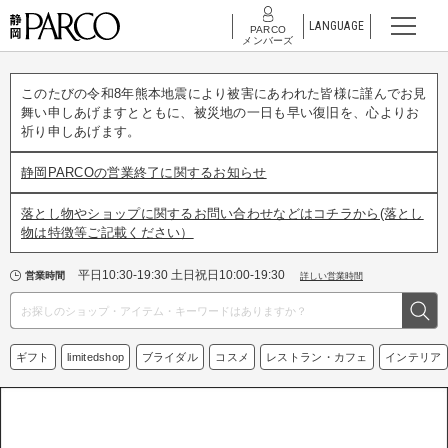
LANGUAGE
PARCO
メンバーズ
このたびの令和8年熊本地震により被害にあわれた皆様に謹んでお見
舞い申しあげますとともに、被災地の一日も早い復旧を、心よりお
祈り申しあげます。
静岡PARCOの営業終了に関するお知らせ
落とし物やショップに関するお問い合わせなどはコチラから(落とし
物は特徴等ご記載ください）
平日10:30-19:30 土日祝日10:00-19:30
営業時間
詳しい営業時間
ギフト
limitedshop
ブライダル
コスメ
レストラン・カフェ
インテリア