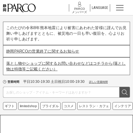
LANGUAGE
PARCO
メンバーズ
このたびの令和8年熊本地震により被害にあわれた皆様に謹んでお見
舞い申しあげますとともに、被災地の一日も早い復旧を、心よりお
祈り申しあげます。
静岡PARCOの営業終了に関するお知らせ
落とし物やショップに関するお問い合わせなどはコチラから(落とし
物は特徴等ご記載ください）
平日10:30-19:30 土日祝日10:00-19:30
営業時間
詳しい営業時間
ギフト
limitedshop
ブライダル
コスメ
レストラン・カフェ
インテリア