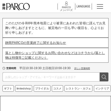
LANGUAGE
PARCO
メンバーズ
このたびの令和8年熊本地震により被害にあわれた皆様に謹んでお見
舞い申しあげますとともに、被災地の一日も早い復旧を、心よりお
祈り申しあげます。
静岡PARCOの営業終了に関するお知らせ
落とし物やショップに関するお問い合わせなどはコチラから(落とし
物は特徴等ご記載ください）
平日10:30-19:30 土日祝日10:00-19:30
営業時間
詳しい営業時間
ギフト
limitedshop
ブライダル
コスメ
レストラン・カフェ
インテリア