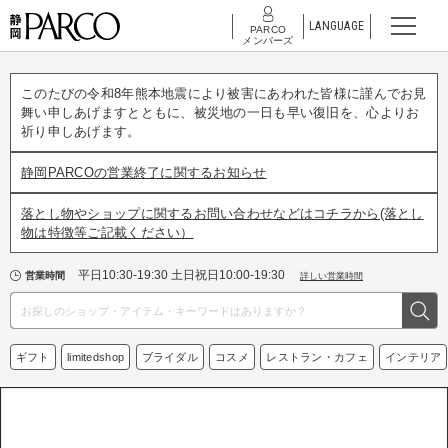
LANGUAGE
PARCO
メンバーズ
このたびの令和8年熊本地震により被害にあわれた皆様に謹んでお見
舞い申しあげますとともに、被災地の一日も早い復旧を、心よりお
祈り申しあげます。
静岡PARCOの営業終了に関するお知らせ
落とし物やショップに関するお問い合わせなどはコチラから(落とし
物は特徴等ご記載ください）
平日10:30-19:30 土日祝日10:00-19:30
営業時間
詳しい営業時間
ギフト
limitedshop
ブライダル
コスメ
レストラン・カフェ
インテリア