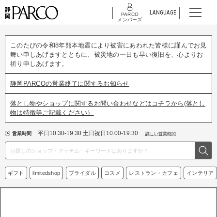
LANGUAGE
PARCO
メンバーズ
このたびの令和8年熊本地震により被害にあわれた皆様に謹んでお見
舞い申しあげますとともに、被災地の一日も早い復旧を、心よりお
祈り申しあげます。
静岡PARCOの営業終了に関するお知らせ
落とし物やショップに関するお問い合わせなどはコチラから(落とし
物は特徴等ご記載ください）
平日10:30-19:30 土日祝日10:00-19:30
営業時間
詳しい営業時間
ギフト
limitedshop
ブライダル
コスメ
レストラン・カフェ
インテリア