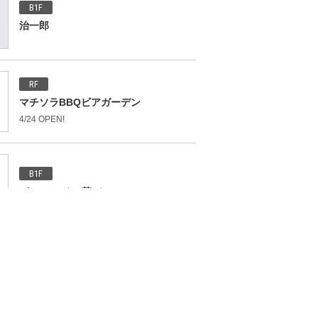
B1F
治一郎
RF
マチソラBBQビアガーデン
4/24 OPEN!
B1F
パールレディ 茶バー
B1F
ナナズグリーンティー
Uber eats 加盟店