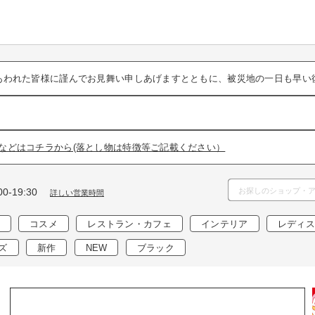
あわれた皆様に謹んでお見舞い申しあげますとともに、被災地の一日も早い
などはコチラから(落とし物は特徴等ご記載ください）
0-19:30
詳しい営業時間
コスメ
レストラン・カフェ
インテリア
レディス
ズ
新作
NEW
ブラック