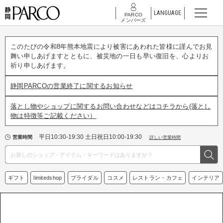
LANGUAGE
PARCO
メンバーズ
このたびの令和8年熊本地震により被害にあわれた皆様に謹んでお見
舞い申しあげますとともに、被災地の一日も早い復旧を、心よりお
祈り申しあげます。
静岡PARCOの営業終了に関するお知らせ
落とし物やショップに関するお問い合わせなどはコチラから(落とし
物は特徴等ご記載ください）
平日10:30-19:30 土日祝日10:00-19:30
営業時間
詳しい営業時間
ギフト
limitedshop
ブライダル
コスメ
レストラン・カフェ
インテリア