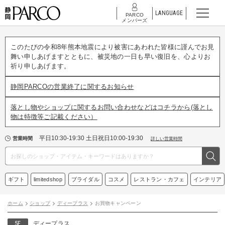
LANGUAGE
PARCO
メンバーズ
このたびの令和8年熊本地震により被害にあわれた皆様に謹んでお見
舞い申しあげますとともに、被災地の一日も早い復旧を、心よりお
祈り申しあげます。
静岡PARCOの営業終了に関するお知らせ
落とし物やショップに関するお問い合わせなどはコチラから(落とし
物は特徴等ご記載ください）
平日10:30-19:30 土日祝日10:00-19:30
営業時間
詳しい営業時間
ギフト
limitedshop
ブライダル
コスメ
レストラン・カフェ
インテリア
ホーム
ショップ
ディープラス
お買物キャンペーン
5F
ディープラス