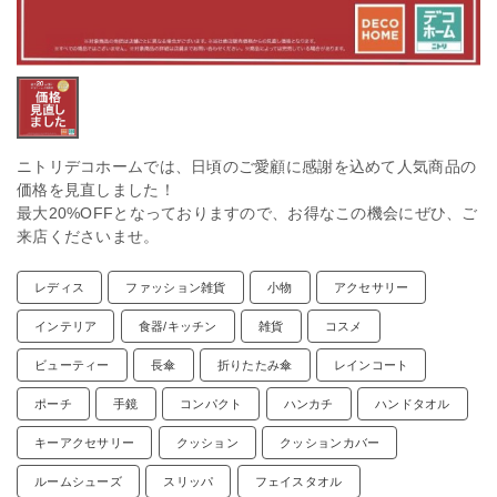
ニトリデコホームでは、日頃のご愛顧に感謝を込めて人気商品の
価格を見直しました！
最大20%OFFとなっておりますので、お得なこの機会にぜひ、ご
来店くださいませ。
レディス
ファッション雑貨
小物
アクセサリー
インテリア
食器/キッチン
雑貨
コスメ
ビューティー
長傘
折りたたみ傘
レインコート
ポーチ
手鏡
コンパクト
ハンカチ
ハンドタオル
キーアクセサリー
クッション
クッションカバー
ルームシューズ
スリッパ
フェイスタオル