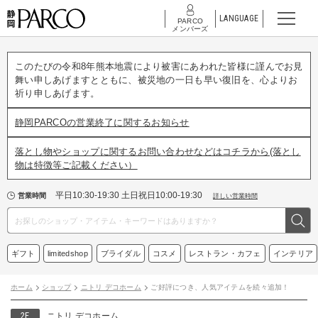
LANGUAGE
PARCO
メンバーズ
このたびの令和8年熊本地震により被害にあわれた皆様に謹んでお見
舞い申しあげますとともに、被災地の一日も早い復旧を、心よりお
祈り申しあげます。
静岡PARCOの営業終了に関するお知らせ
落とし物やショップに関するお問い合わせなどはコチラから(落とし
物は特徴等ご記載ください）
平日10:30-19:30 土日祝日10:00-19:30
営業時間
詳しい営業時間
ギフト
limitedshop
ブライダル
コスメ
レストラン・カフェ
インテリア
ホーム
ショップ
ニトリ デコホーム
ご好評につき、人気アイテムを続々追加！
2F
ニトリ デコホーム