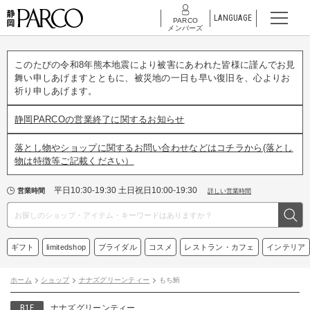
LANGUAGE
PARCO
メンバーズ
このたびの令和8年熊本地震により被害にあわれた皆様に謹んでお見
舞い申しあげますとともに、被災地の一日も早い復旧を、心よりお
祈り申しあげます。
静岡PARCOの営業終了に関するお知らせ
落とし物やショップに関するお問い合わせなどはコチラから(落とし
物は特徴等ご記載ください）
平日10:30-19:30 土日祝日10:00-19:30
営業時間
詳しい営業時間
ギフト
limitedshop
ブライダル
コスメ
レストラン・カフェ
インテリア
ホーム
ショップ
ナナズグリーンティー
もち鮪
B1F
ナナズグリーンティー