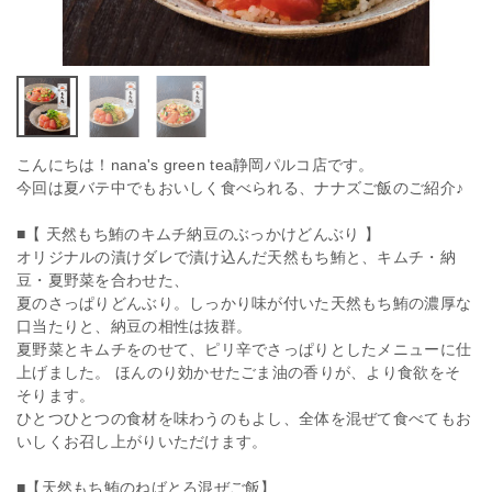
こんにちは！nana's green tea静岡パルコ店です。
今回は夏バテ中でもおいしく食べられる、ナナズご飯のご紹介♪
■【 ​天然もち鮪のキムチ納豆のぶっかけどんぶり ​】 ​
オリジナルの漬けダレで漬け込んだ天然もち鮪と、キムチ・納
豆・夏野菜を合わせた、
夏のさっぱりどんぶり。しっかり味が付いた天然もち鮪の濃厚な
口当たりと、納豆の相性は抜群。 ​
​夏野菜とキムチをのせて、ピリ辛でさっぱりとしたメニューに仕
上げました。 ​ほんのり効かせたごま油の香りが、より食欲をそ
そります。 ​
ひとつひとつの食材を味わうのもよし、全体を混ぜて食べてもお
いしくお召し上がりいただけます。 ​
■【天然もち鮪のねばとろ混ぜご飯】 ​