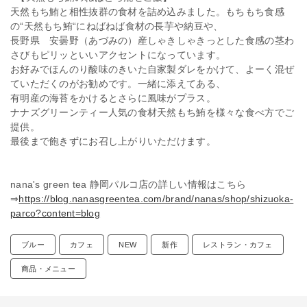
天然もち鮪と相性抜群の食材を詰め込みました。もちもち食感
の“天然もち鮪“にねばねば食材の長芋や納豆や、
長野県 安曇野（あづみの）産しゃきしゃきっとした食感の茎わ
さびもピリッといいアクセントになっています。 ​
お好みでほんのり酸味のきいた自家製ダレをかけて、よーく混ぜ
ていただくのがお勧めです。一緒に添えてある、
有明産の海苔をかけるとさらに風味がプラス。 ​
ナナズグリーンティー人気の食材天然もち鮪を様々な食べ方でご
提供。 ​
最後まで飽きずにお召し上がりいただけます。
nana's green tea 静岡パルコ店の詳しい情報はこちら
⇒
https://blog.nanasgreentea.com/brand/nanas/shop/shizuoka-
parco?content=blog
ブルー
カフェ
NEW
新作
レストラン・カフェ
商品・メニュー