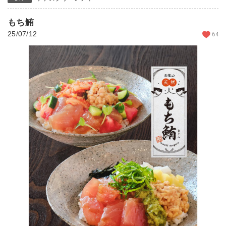
もち鮪
25/07/12
64