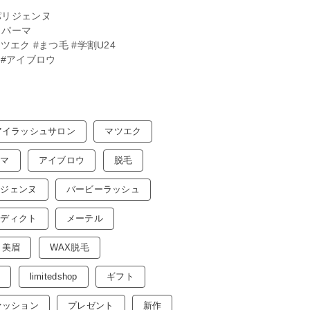
パリジェンヌ
 パーマ
ツエク #まつ毛 #学割U24
毛#アイブロウ
アイラッシュサロン
マツエク
ーマ
アイブロウ
脱毛
リジェンヌ
バービーラッシュ
アディクト
メーテル
美眉
WAX脱毛
ル
limitedshop
ギフト
ァッション
プレゼント
新作