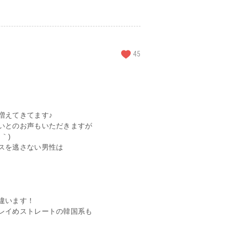
45
増えてきてます♪
いとのお声もいただきますが
｀)
スを逃さない男性は
違います！
レイめストレートの韓国系も