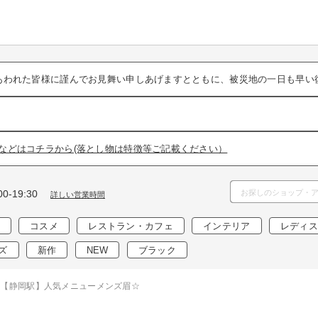
あわれた皆様に謹んでお見舞い申しあげますとともに、被災地の一日も早い
などはコチラから(落とし物は特徴等ご記載ください）
0-19:30
詳しい営業時間
コスメ
レストラン・カフェ
インテリア
レディス
ズ
新作
NEW
ブラック
【静岡駅】人気メニューメンズ眉☆