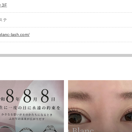
 3F
ステ
blanc-lash.com/