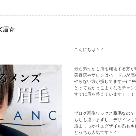
ズ眉☆
こんにちは＾＾
最近男性がも眉を施術する方が
美容院やサロンはハードルが高
やらない方が損してますー( *´艸
とってもかっこよくなるチャン
すでに眉を整えています！！！
ブログ画像ワックス脱毛なので
もちも違いますし、デザインも
眉山しっかりエグザイル系もキ
どっちも人気です＾＾