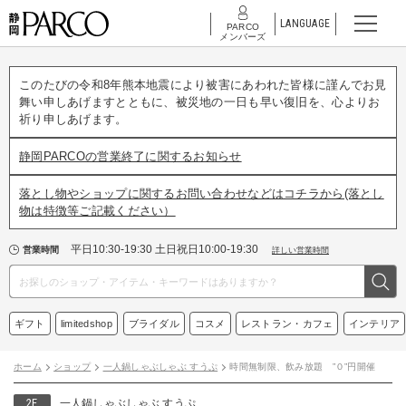
LANGUAGE
PARCO
メンバーズ
このたびの令和8年熊本地震により被害にあわれた皆様に謹んでお見
舞い申しあげますとともに、被災地の一日も早い復旧を、心よりお
祈り申しあげます。
静岡PARCOの営業終了に関するお知らせ
落とし物やショップに関するお問い合わせなどはコチラから(落とし
物は特徴等ご記載ください）
平日10:30-19:30 土日祝日10:00-19:30
営業時間
詳しい営業時間
ギフト
limitedshop
ブライダル
コスメ
レストラン・カフェ
インテリア
ホーム
ショップ
一人鍋しゃぶしゃぶ すうぷ
時間無制限、飲み放題 ”０”円開催
2F
一人鍋しゃぶしゃぶ すうぷ