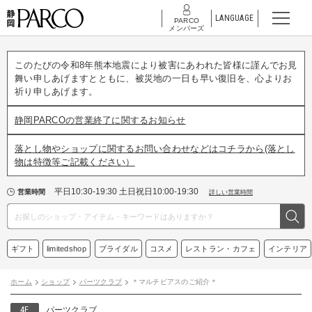
LANGUAGE
PARCO
メンバーズ
このたびの令和8年熊本地震により被害にあわれた皆様に謹んでお見
舞い申しあげますとともに、被災地の一日も早い復旧を、心よりお
祈り申しあげます。
静岡PARCOの営業終了に関するお知らせ
落とし物やショップに関するお問い合わせなどはコチラから(落とし
物は特徴等ご記載ください）
平日10:30-19:30 土日祝日10:00-19:30
営業時間
詳しい営業時間
ギフト
limitedshop
ブライダル
コスメ
レストラン・カフェ
インテリア
ホーム
ショップ
パーツクラブ
＊マルチピアスのご紹介＊
4F
パーツクラブ