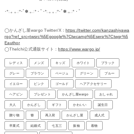
･*:.｡ ｡.:*･ﾟ✽.｡.:*・ﾟ･*:.｡ ｡.:*･ﾟ✽.｡.:*・ﾟ
◯かんざし屋wargo Twitter/X：
https://twitter.com/kanzashiyawa
rgo?ref_src=twsrc%5Egoogle%7Ctwcamp%5Eserp%7Ctwgr%5
Eauthor
◯TheIchi公式通販サイト：
https://www.wargo.jp/
レディス
メンズ
キッズ
ホワイト
ブラック
グレー
ブラウン
ベージュ
グリーン
ブルー
イエロー
ピンク
ゴールド
ヘアアクセサリー
ヘアピン
プレゼント
かんざし屋wargo
おしゃれ
大人
かんざし
ギフト
かわいい
誕生日
贈り物
簪
再入荷
かんざし屋
成人式
卒業式
結婚式
七五三
振袖
着物