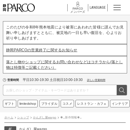
LANGUAGE
PARCO
メンバーズ
このたびの令和8年熊本地震により被害にあわれた皆様に謹んでお見
舞い申しあげますとともに、被災地の一日も早い復旧を、心よりお
祈り申しあげます。
静岡PARCOの営業終了に関するお知らせ
落とし物やショップに関するお問い合わせなどはコチラから(落とし
物は特徴等ご記載ください）
平日10:30-19:30 土日祝日10:00-19:30
営業時間
詳しい営業時間
ギフト
limitedshop
ブライダル
コスメ
レストラン・カフェ
インテリア
ホーム
ショップ
かんざし屋wargo
✽.｡新作情報✽.｡
4F
かんざし屋wargo