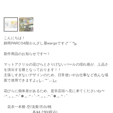
こんにちは！
静岡PARCO4階かんざし屋wargoです (*˙˘˙*)و
新作商品のお知らせです〜！
マットアクリルの花びらとさりげないパールの揺れ感が、上品さ
を演出する簪となっております！！
主張しすぎないデザインのため、日常使いやお仕事など色んな場
面で使用できますよ₍₍ (̨̡⸝⸝´꒳`⸝⸝)̧̢ ₎₎
花びらに個体差があるため、是非店頭へ見に来てくださいね〜
･*:.｡ ｡.:*･ﾟ✽.｡.:*・ﾟ･*:.｡ ｡.:*･ﾟ✽.｡.:*・ﾟ
花衣一本簪-空/淡黄/月白/桃
各¥4,290(税込)