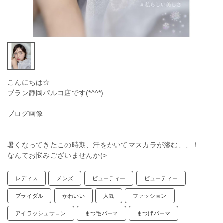
こんにちは☆
ブラン静岡パルコ店です(*^^*)
ブログ画像
暑くなってきたこの時期、汗をかいてマスカラが滲む、、！
なんてお悩みございませんか(>_
レディス
メンズ
ビューティー
ビューティー
ブライダル
かわいい
人気
ファッション
アイラッシュサロン
まつ毛パーマ
まつげパーマ