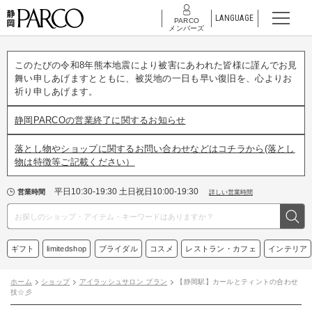
LANGUAGE
PARCO
メンバーズ
このたびの令和8年熊本地震により被害にあわれた皆様に謹んでお見
舞い申しあげますとともに、被災地の一日も早い復旧を、心よりお
祈り申しあげます。
静岡PARCOの営業終了に関するお知らせ
落とし物やショップに関するお問い合わせなどはコチラから(落とし
物は特徴等ご記載ください）
平日10:30-19:30 土日祝日10:00-19:30
営業時間
詳しい営業時間
ギフト
limitedshop
ブライダル
コスメ
レストラン・カフェ
インテリア
ホーム
ショップ
アイラッシュサロン ブラン
【静岡駅】カールとティントの合わせ
技☆彡