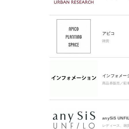
アピコ
雑貨
インフォメー
商品券販売／駐
anySiS UNFI
レディース、雑