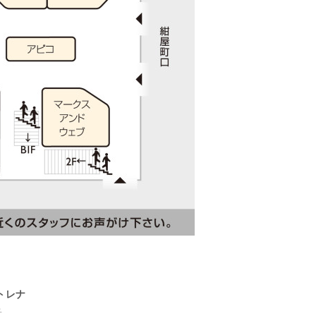
トレナ
子