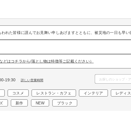
あわれた皆様に謹んでお見舞い申しあげますとともに、被災地の一日も早い
などはコチラから(落とし物は特徴等ご記載ください）
0-19:30
詳しい営業時間
コスメ
レストラン・カフェ
インテリア
レディス
ズ
新作
NEW
ブラック