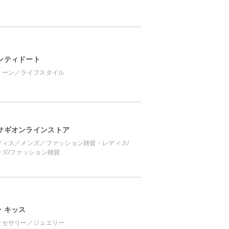
ンティドート
リーン／ライフスタイル
サギオンラインストア
ディス／メンズ／ファッション雑貨・レディス/
ンズ/ファッション雑貨
・キッス
クセサリー／ジュエリー