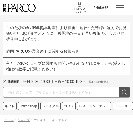
LANGUAGE
PARCO
メンバーズ
このたびの令和8年熊本地震により被害にあわれた皆様に謹んでお見
舞い申しあげますとともに、被災地の一日も早い復旧を、心よりお
祈り申しあげます。
静岡PARCOの営業終了に関するお知らせ
落とし物やショップに関するお問い合わせなどはコチラから(落とし
物は特徴等ご記載ください）
平日10:30-19:30 土日祝日10:00-19:30
営業時間
詳しい営業時間
ギフト
limitedshop
ブライダル
コスメ
レストラン・カフェ
インテリア
ホーム
ショップ
ウサギオンラインストア