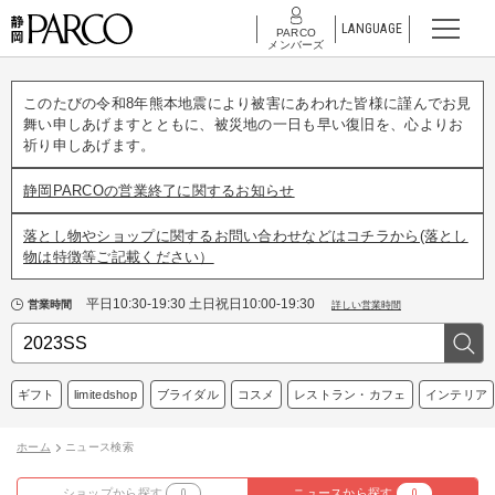
LANGUAGE
PARCO
メンバーズ
このたびの令和8年熊本地震により被害にあわれた皆様に謹んでお見
舞い申しあげますとともに、被災地の一日も早い復旧を、心よりお
祈り申しあげます。
静岡PARCOの営業終了に関するお知らせ
落とし物やショップに関するお問い合わせなどはコチラから(落とし
物は特徴等ご記載ください）
平日10:30-19:30 土日祝日10:00-19:30
営業時間
詳しい営業時間
ギフト
limitedshop
ブライダル
コスメ
レストラン・カフェ
インテリア
ホーム
ニュース検索
ショップから探す
0
ニュースから探す
0