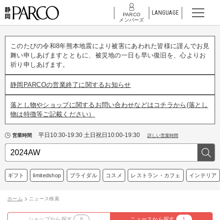
LANGUAGE
PARCO
メンバーズ
このたびの令和8年熊本地震により被害にあわれた皆様に謹んでお見
舞い申しあげますとともに、被災地の一日も早い復旧を、心よりお
祈り申しあげます。
静岡PARCOの営業終了に関するお知らせ
落とし物やショップに関するお問い合わせなどはコチラから(落とし
物は特徴等ご記載ください）
平日10:30-19:30 土日祝日10:00-19:30
営業時間
詳しい営業時間
ギフト
limitedshop
ブライダル
コスメ
レストラン・カフェ
インテリア
ホーム
ニュース検索
ショップから探す
0
ニュースから探す
1