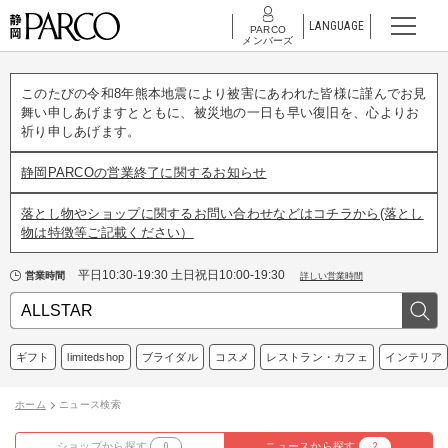
LANGUAGE
PARCO
メンバーズ
このたびの令和8年熊本地震により被害にあわれた皆様に謹んでお見
舞い申しあげますとともに、被災地の一日も早い復旧を、心よりお
祈り申しあげます。
静岡PARCOの営業終了に関するお知らせ
落とし物やショップに関するお問い合わせなどはコチラから(落とし
物は特徴等ご記載ください）
平日10:30-19:30 土日祝日10:00-19:30
営業時間
詳しい営業時間
ギフト
limitedshop
ブライダル
コスメ
レストラン・カフェ
インテリア
ホーム
ニュース検索
ショップから探す
0
ニュースから探す
2