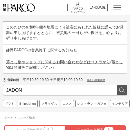
LANGUAGE
PARCO
メンバーズ
このたびの令和8年熊本地震により被害にあわれた皆様に謹んでお見
舞い申しあげますとともに、被災地の一日も早い復旧を、心よりお
祈り申しあげます。
静岡PARCOの営業終了に関するお知らせ
落とし物やショップに関するお問い合わせなどはコチラから(落とし
物は特徴等ご記載ください）
平日10:30-19:30 土日祝日10:00-19:30
営業時間
詳しい営業時間
ギフト
limitedshop
ブライダル
コスメ
レストラン・カフェ
インテリア
ホーム
ニュース検索
ショップから探す
0
ニュースから探す
0