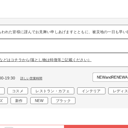
あわれた皆様に謹んでお見舞い申しあげますとともに、被災地の一日も早い
などはコチラから(落とし物は特徴等ご記載ください）
0-19:30
詳しい営業時間
コスメ
レストラン・カフェ
インテリア
レディス
ズ
新作
NEW
ブラック