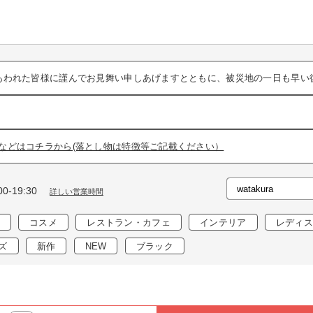
あわれた皆様に謹んでお見舞い申しあげますとともに、被災地の一日も早い
などはコチラから(落とし物は特徴等ご記載ください）
0-19:30
詳しい営業時間
コスメ
レストラン・カフェ
インテリア
レディス
ズ
新作
NEW
ブラック