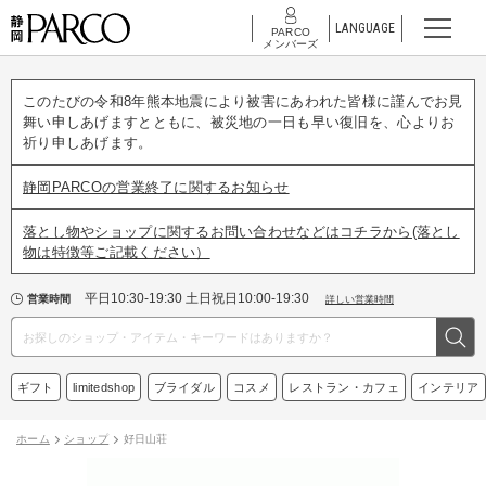
LANGUAGE
PARCO
メンバーズ
このたびの令和8年熊本地震により被害にあわれた皆様に謹んでお見
舞い申しあげますとともに、被災地の一日も早い復旧を、心よりお
祈り申しあげます。
静岡PARCOの営業終了に関するお知らせ
落とし物やショップに関するお問い合わせなどはコチラから(落とし
物は特徴等ご記載ください）
平日10:30-19:30 土日祝日10:00-19:30
営業時間
詳しい営業時間
ギフト
limitedshop
ブライダル
コスメ
レストラン・カフェ
インテリア
ホーム
ショップ
好日山荘