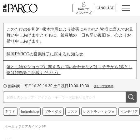
LANGUAGE
PARCO
メンバーズ
このたびの令和8年熊本地震により被害にあわれた皆様に謹んでお見
舞い申しあげますとともに、被災地の一日も早い復旧を、心よりお
祈り申しあげます。
静岡PARCOの営業終了に関するお知らせ
落とし物やショップに関するお問い合わせなどはコチラから(落とし
物は特徴等ご記載ください）
平日10:30-19:30 土日祝日10:00-19:30
営業時間
詳しい営業時間
ギフト
limitedshop
ブライダル
コスメ
レストラン・カフェ
インテリア
ホーム
フロアガイド
6F