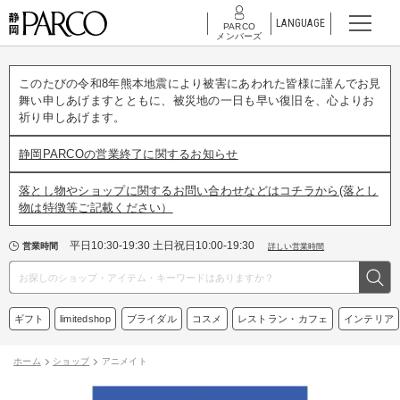
LANGUAGE
PARCO
メンバーズ
このたびの令和8年熊本地震により被害にあわれた皆様に謹んでお見
舞い申しあげますとともに、被災地の一日も早い復旧を、心よりお
祈り申しあげます。
静岡PARCOの営業終了に関するお知らせ
落とし物やショップに関するお問い合わせなどはコチラから(落とし
物は特徴等ご記載ください）
平日10:30-19:30 土日祝日10:00-19:30
営業時間
詳しい営業時間
ギフト
limitedshop
ブライダル
コスメ
レストラン・カフェ
インテリア
ホーム
ショップ
アニメイト