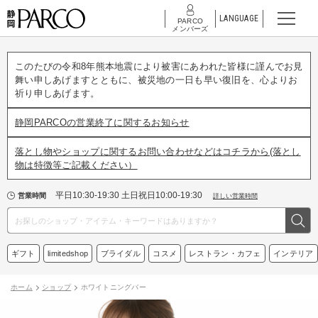
LANGUAGE
PARCO
メンバーズ
このたびの令和8年熊本地震により被害にあわれた皆様に謹んでお見
舞い申しあげますとともに、被災地の一日も早い復旧を、心よりお
祈り申しあげます。
静岡PARCOの営業終了に関するお知らせ
落とし物やショップに関するお問い合わせなどはコチラから(落とし
物は特徴等ご記載ください）
平日10:30-19:30 土日祝日10:00-19:30
営業時間
詳しい営業時間
ギフト
limitedshop
ブライダル
コスメ
レストラン・カフェ
インテリア
ホーム
ショップ
ホワイトニングバー