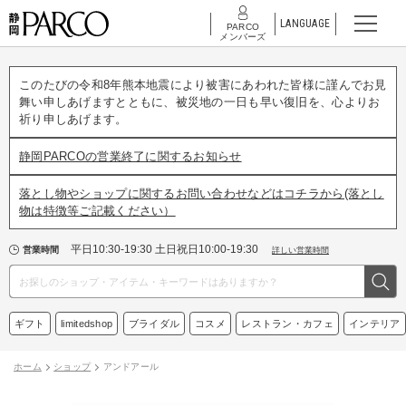
LANGUAGE
PARCO
メンバーズ
このたびの令和8年熊本地震により被害にあわれた皆様に謹んでお見
舞い申しあげますとともに、被災地の一日も早い復旧を、心よりお
祈り申しあげます。
静岡PARCOの営業終了に関するお知らせ
落とし物やショップに関するお問い合わせなどはコチラから(落とし
物は特徴等ご記載ください）
平日10:30-19:30 土日祝日10:00-19:30
営業時間
詳しい営業時間
ギフト
limitedshop
ブライダル
コスメ
レストラン・カフェ
インテリア
ホーム
ショップ
アンドアール