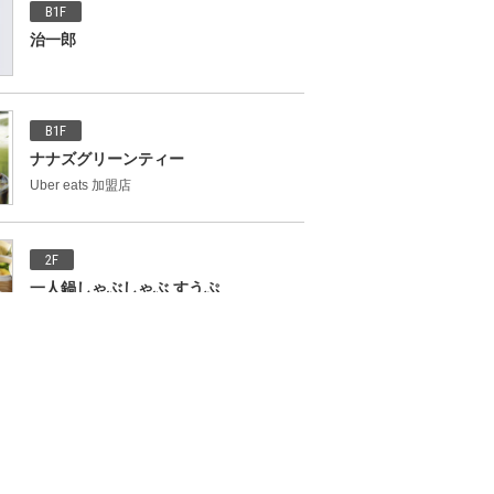
B1F
治一郎
B1F
ナナズグリーンティー
Uber eats 加盟店
2F
一人鍋しゃぶしゃぶ すうぷ
※営業時間が通常と異なります
B1F
パールレディ 茶バー