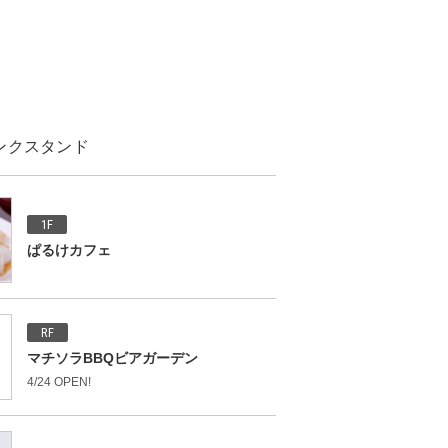
ンクスタンド
1F
ぱるけカフェ
RF
マチソラBBQビアガーデン
4/24 OPEN!