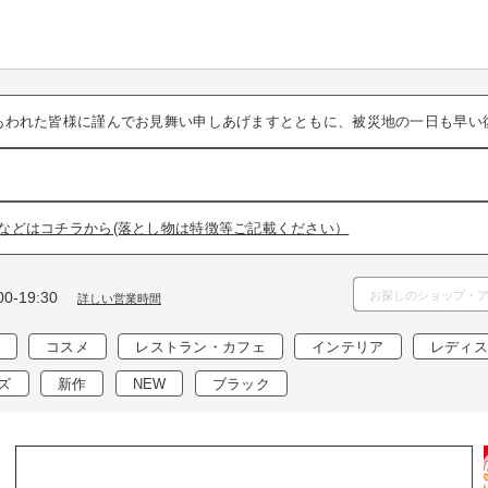
あわれた皆様に謹んでお見舞い申しあげますとともに、被災地の一日も早い
などはコチラから(落とし物は特徴等ご記載ください）
0-19:30
詳しい営業時間
コスメ
レストラン・カフェ
インテリア
レディス
ズ
新作
NEW
ブラック