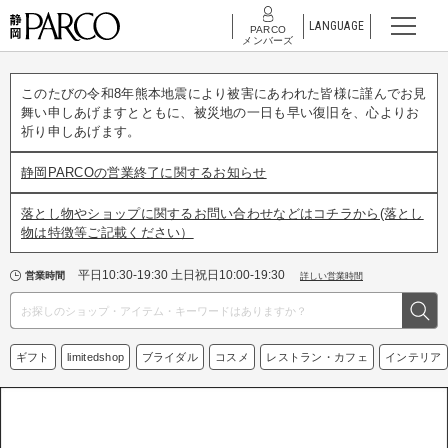
LANGUAGE
PARCO
メンバーズ
このたびの令和8年熊本地震により被害にあわれた皆様に謹んでお見
舞い申しあげますとともに、被災地の一日も早い復旧を、心よりお
祈り申しあげます。
静岡PARCOの営業終了に関するお知らせ
落とし物やショップに関するお問い合わせなどはコチラから(落とし
物は特徴等ご記載ください）
平日10:30-19:30 土日祝日10:00-19:30
営業時間
詳しい営業時間
ギフト
limitedshop
ブライダル
コスメ
レストラン・カフェ
インテリア