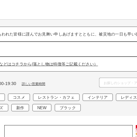
あわれた皆様に謹んでお見舞い申しあげますとともに、被災地の一日も早い
などはコチラから(落とし物は特徴等ご記載ください）
0-19:30
詳しい営業時間
コスメ
レストラン・カフェ
インテリア
レディス
ズ
新作
NEW
ブラック