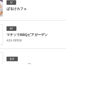
1F
ぱるけカフェ
RF
マチソラBBQビアガーデン
4/24 OPEN!
B1F
パールレディ 茶バー
B1F
治一郎