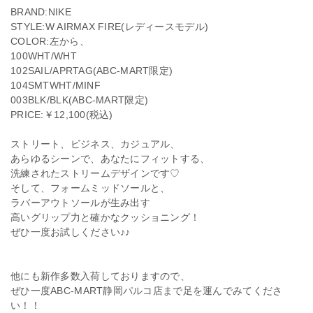
BRAND:NIKE
STYLE:W AIRMAX FIRE(レディースモデル)
COLOR:左から、
100WHT/WHT
102SAIL/APRTAG(ABC-MART限定)
104SMTWHT/MINF
003BLK/BLK(ABC-MART限定)
PRICE:￥12,100(税込)
ストリート、ビジネス、カジュアル、
あらゆるシーンで、あなたにフィットする、
洗練されたストリームデザインです♡
そして、フォームミッドソールと、
ラバーアウトソールが生み出す
高いグリップ力と確かなクッショニング！
ぜひ一度お試しください♪♪
他にも新作多数入荷しておりますので、
ぜひ一度ABC-MART静岡パルコ店まで足を運んでみてくださ
い！！