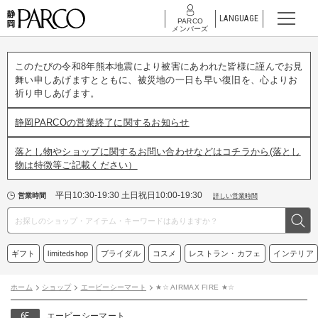
LANGUAGE
PARCO
メンバーズ
このたびの令和8年熊本地震により被害にあわれた皆様に謹んでお見
舞い申しあげますとともに、被災地の一日も早い復旧を、心よりお
祈り申しあげます。
静岡PARCOの営業終了に関するお知らせ
落とし物やショップに関するお問い合わせなどはコチラから(落とし
物は特徴等ご記載ください）
平日10:30-19:30 土日祝日10:00-19:30
営業時間
詳しい営業時間
ギフト
limitedshop
ブライダル
コスメ
レストラン・カフェ
インテリア
ホーム
ショップ
エービーシーマート
★☆ AIRMAX FIRE ★☆
6F
エービーシーマート