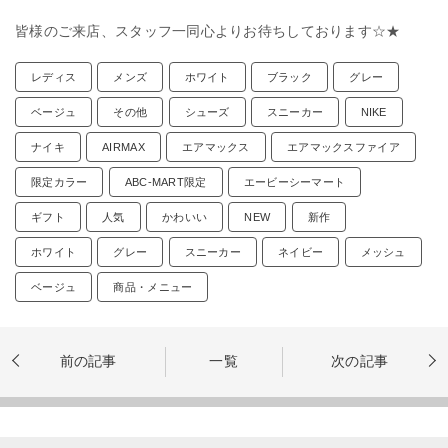
皆様のご来店、スタッフ一同心よりお待ちしております☆★
レディス
メンズ
ホワイト
ブラック
グレー
ベージュ
その他
シューズ
スニーカー
NIKE
ナイキ
AIRMAX
エアマックス
エアマックスファイア
限定カラー
ABC-MART限定
エービーシーマート
ギフト
人気
かわいい
NEW
新作
ホワイト
グレー
スニーカー
ネイビー
メッシュ
ベージュ
商品・メニュー
前の記事
一覧
次の記事