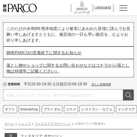
LANGUAGE
PARCO
メンバーズ
このたびの令和8年熊本地震により被害にあわれた皆様に謹んでお見
舞い申しあげますとともに、被災地の一日も早い復旧を、心よりお
祈り申しあげます。
静岡PARCOの営業終了に関するお知らせ
落とし物やショップに関するお問い合わせなどはコチラから(落とし
物は特徴等ご記載ください）
平日10:30-19:30 土日祝日10:00-19:30
営業時間
詳しい営業時間
ギフト
limitedshop
ブライダル
コスメ
レストラン・カフェ
インテリア
ホーム
ショップ
フェスタリア ボヤージュ
⭐︎2BUYフェア開催中⭐︎
1F
フェスタリア ボヤージュ