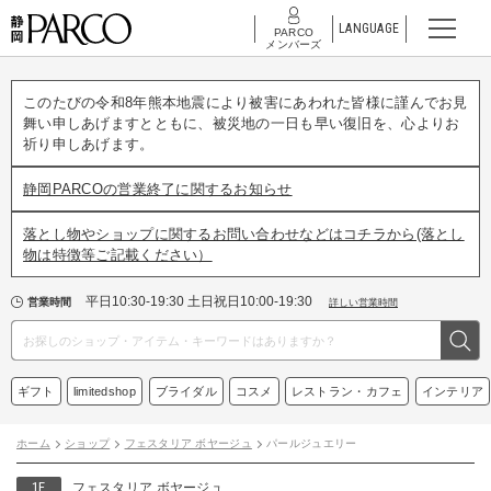
LANGUAGE
PARCO
メンバーズ
このたびの令和8年熊本地震により被害にあわれた皆様に謹んでお見
舞い申しあげますとともに、被災地の一日も早い復旧を、心よりお
祈り申しあげます。
静岡PARCOの営業終了に関するお知らせ
落とし物やショップに関するお問い合わせなどはコチラから(落とし
物は特徴等ご記載ください）
平日10:30-19:30 土日祝日10:00-19:30
営業時間
詳しい営業時間
ギフト
limitedshop
ブライダル
コスメ
レストラン・カフェ
インテリア
ホーム
ショップ
フェスタリア ボヤージュ
パールジュエリー
1F
フェスタリア ボヤージュ