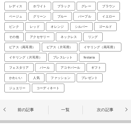
レディス
ホワイト
ブラック
グレー
ブラウン
ベージュ
グリーン
ブルー
パープル
イエロー
ピンク
レッド
オレンジ
シルバー
ゴールド
その他
アクセサリー
ネックレス
リング
ピアス（両耳用）
ピアス（片耳用）
イヤリング（両耳用）
イヤリング（片耳用）
ブレスレット
festaria
フェスタリア
パール
アコヤパール
ギフト
かわいい
人気
ファッション
プレゼント
ジュエリー
コーディネート
前の記事
一覧
次の記事