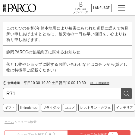
LANGUAGE
PARCO
メンバーズ
このたびの令和8年熊本地震により被害にあわれた皆様に謹んでお見
舞い申しあげますとともに、被災地の一日も早い復旧を、心よりお
祈り申しあげます。
静岡PARCOの営業終了に関するお知らせ
落とし物やショップに関するお問い合わせなどはコチラから(落とし
物は特徴等ご記載ください）
平日10:30-19:30 土日祝日10:00-19:30
営業時間
詳しい営業時間
ギフト
limitedshop
ブライダル
コスメ
レストラン・カフェ
インテリア
ホーム
ニュース検索
ショップから探す
0
ニュースから探す
1