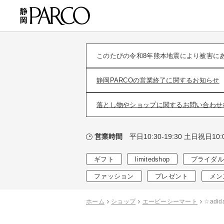
このたびの令和8年熊本地震により被害に
静岡PARCOの営業終了に関するお知らせ
落とし物やショップに関するお問い合わせ
平日10:30-19:30 土日祝日10:0
営業時間
ギフト
limitedshop
ブライダル
ファッション
プレゼント
メン
ホーム
ショップ
エービーシーマート
☆adi