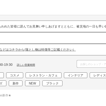
あわれた皆様に謹んでお見舞い申しあげますとともに、被災地の一日も早い
などはコチラから(落とし物は特徴等ご記載ください）
0-19:30
詳しい営業時間
コスメ
レストラン・カフェ
インテリア
レディス
ズ
新作
NEW
ブラック
das新作★