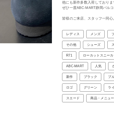
他にも新作多数入荷しておりま
ぜひ一度ABC-MART静岡パ
皆様のご来店、スタッフ一同心
レディス
メンズ
その他
シューズ
R71
ローカットスニーカ
ABC-MART
人気
新作
ブラック
ブ
ロゴ
グリーン
ラ
スエード
商品・メニュ