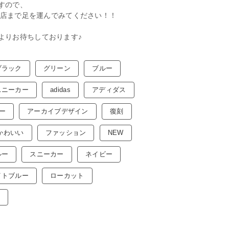
すので、
ルコ店まで足を運んでみてください！！
よりお待ちしております♪
ブラック
グリーン
ブルー
スニーカー
adidas
アディダス
ー
アーカイブデザイン
復刻
かわいい
ファッション
NEW
ルー
スニーカー
ネイビー
イトブルー
ローカット
ー